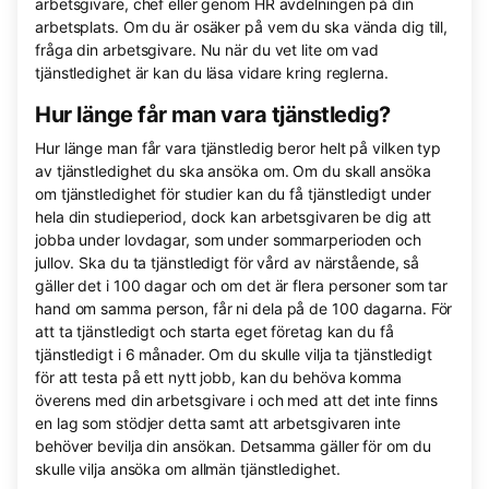
arbetsgivare, chef eller genom HR avdelningen på din
arbetsplats. Om du är osäker på vem du ska vända dig till,
fråga din arbetsgivare. Nu när du vet lite om vad
tjänstledighet är kan du läsa vidare kring reglerna.
Hur länge får man vara tjänstledig?
Hur länge man får vara tjänstledig beror helt på vilken typ
av tjänstledighet du ska ansöka om. Om du skall ansöka
om tjänstledighet för studier kan du få tjänstledigt under
hela din studieperiod, dock kan arbetsgivaren be dig att
jobba under lovdagar, som under sommarperioden och
jullov. Ska du ta tjänstledigt för vård av närstående, så
gäller det i 100 dagar och om det är flera personer som tar
hand om samma person, får ni dela på de 100 dagarna. För
att ta tjänstledigt och starta eget företag kan du få
tjänstledigt i 6 månader. Om du skulle vilja ta tjänstledigt
för att testa på ett nytt jobb, kan du behöva komma
överens med din arbetsgivare i och med att det inte finns
en lag som stödjer detta samt att arbetsgivaren inte
behöver bevilja din ansökan. Detsamma gäller för om du
skulle vilja ansöka om allmän tjänstledighet.