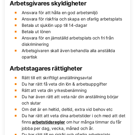
Arbetsgivares skyldigheter
Ansvara för att hålla en god arbetsmiljö
Ansvara för riskfria och skapa en ofarlig arbetsplats
Betala ut sjuklön upp till 14-dagar
Betala ut lönen
Ansvara för en jämställd arbetsplats och fri från
diskriminering
Arbetsgivaren skall även behandla alla anställda
opartisk
Arbetstagares rättigheter
Rätt till ett skriftligt anställningsavtal
Du har rätt få veta din lön & arbetsuppgifter
Rätt att veta din yrkesbenämning
Du har även rätt att veta när din anställning börjar
och slutar
Om det är en heltid, deltid, extra vid behov etc
Du har rätt att veta dina arbetstider i och med att det
finns
arbetstidsregler
om hur många timmar du får
jobba per dag, vecka, månad och år.
Du har rätt till en riskfri och ofarlig arbetsplats