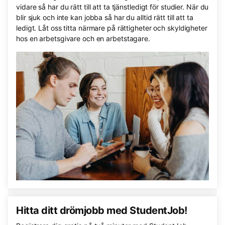
vidare så har du rätt till att ta tjänstledigt för studier. När du
blir sjuk och inte kan jobba så har du alltid rätt till att ta
ledigt. Låt oss titta närmare på rättigheter och skyldigheter
hos en arbetsgivare och en arbetstagare.
Hitta ditt drömjobb med StudentJob!