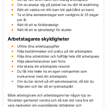
Om du skadar dig på jobbet har du rätt till ersättning
Rätt att vabba om ditt barn blir sjuk(Vård av barn)
Ta ut dina semesterdagar som vanligtvis är 25 dagar
per år.
Rätt till att ta föräldraledigt
Rätt till att ta tjänstledigt för studier
Arbetstagares skyldigheter
Utföra dina arbetsuppgifter
Följa bestämmelser och policy på din arbetsplats
Följa dina arbetstider och fullfölja hela ditt arbetspass
Följa säkerhetsrutiner som finns
Inte skada din arbetsplats resumé
Du får inte heller ha en egen verksamhet som
konkurrerar med din arbetsplats
Om du har skrivit på ett sekretessavtal, då bör du
följa den och har då en tystnadsplikt
Både arbetsgivare och arbetstagare har någon typ av
förväntan gentemot vandra och då kan det vara bra att
vara medveten om ovanstående rättigheter och