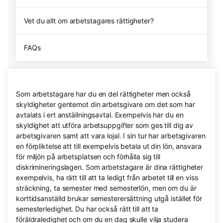
Vet du allt om arbetstagares rättigheter?
FAQs
Som arbetstagare har du en del rättigheter men också
skyldigheter gentemot din arbetsgivare om det som har
avtalats i ert anställningsavtal. Exempelvis har du en
skyldighet att utföra arbetsuppgifter som ges till dig av
arbetsgivaren samt att vara lojal. I sin tur har arbetsgivaren
en förpliktelse att till exempelvis betala ut din lön, ansvara
för miljön på arbetsplatsen och förhålla sig till
diskrimineringslagen. Som arbetstagare är dina rättigheter
exempelvis, ha rätt till att ta ledigt från arbetet till en viss
sträckning, ta semester med semesterlön, men om du är
korttidsanställd brukar semesterersättning utgå istället för
semesterledighet. Du har också rätt till att ta
föräldraledighet och om du en dag skulle vilja studera