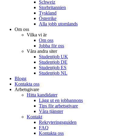
Schweiz
Storbritannien
Tyskland
Österrike
Alla jobb utomlands
Om oss
Vilka vi är
Om oss
Jobba för oss
Våra andra siter
Studentjob UK
Studentjob DE
Studentjob ES
Studentjob NL
Blogg
Kontakta oss
Arbetsgivare
Hitta kandidater
Lägg ut en jobbannons
Tips för arbetsgivare
Våra tjänster
Kontakt
Rekryteringsguiden
FAQ
Kontakta oss