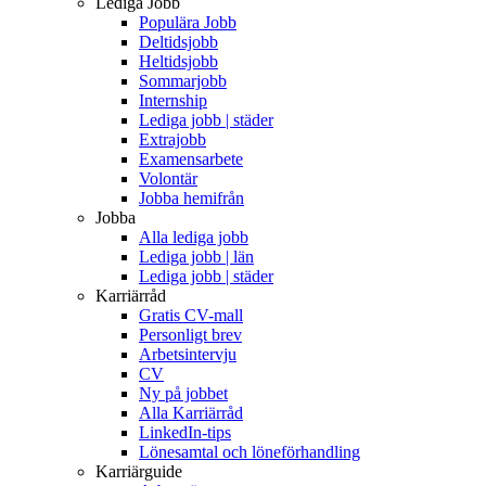
Lediga Jobb
Populära Jobb
Deltidsjobb
Heltidsjobb
Sommarjobb
Internship
Lediga jobb | städer
Extrajobb
Examensarbete
Volontär
Jobba hemifrån
Jobba
Alla lediga jobb
Lediga jobb | län
Lediga jobb | städer
Karriärråd
Gratis CV-mall
Personligt brev
Arbetsintervju
CV
Ny på jobbet
Alla Karriärråd
LinkedIn-tips
Lönesamtal och löneförhandling
Karriärguide