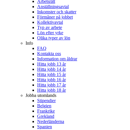
Arbetsrätt
Anställningsavtal
Inkomster och skatter
Förmåner på jobbet
Kollektivavtal
Typ av arbete
Lön efter yrke
Olika typer av lön
Info
FAQ
Kontakta oss
Information om åldrar
Hitta jobb 13 år
Hitta jobb 14 år
Hitta jobb 15 år
Hitta jobb 16 år
Hitta jobb 17 år
Hitta jobb 18 år
Jobba utomlands
Stipendier
Belgien
Frankrike
Grekland
Nederländerna
Spanien