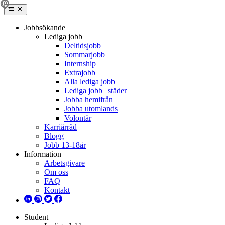
Jobbsökande
Lediga jobb
Deltidsjobb
Sommarjobb
Internship
Extrajobb
Alla lediga jobb
Lediga jobb | städer
Jobba hemifrån
Jobba utomlands
Volontär
Karriärråd
Blogg
Jobb 13-18år
Information
Arbetsgivare
Om oss
FAQ
Kontakt
Student