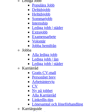
Lediga Jobb
Populära Jobb
Deltidsjobb
Heltidsjobb
Sommarjobb
Internship
Lediga jobb | städer
Extrajobb
Examensarbete
Volontär
Jobba hemifrån
Jobba
Alla lediga jobb
Lediga jobb | län
Lediga jobb | städer
Karriärråd
Gratis CV-mall
Personligt brev
Arbetsintervju
CV
Ny på jobbet
Alla Karriärråd
LinkedIn-tips
Lönesamtal och löneförhandling
Karriärguide