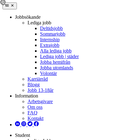
Jobbsökande
Lediga jobb
Deltidsjobb
Sommarjobb
Internship
Extrajobb
Alla lediga jobb
Lediga jobb | städer
Jobba hemifrån
Jobba utomlands
Volontär
Karriärråd
Blogg
Jobb 13-18år
Information
Arbetsgivare
Om oss
FAQ
Kontakt
Student