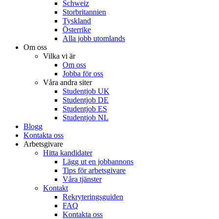
Schweiz
Storbritannien
Tyskland
Österrike
Alla jobb utomlands
Om oss
Vilka vi är
Om oss
Jobba för oss
Våra andra siter
Studentjob UK
Studentjob DE
Studentjob ES
Studentjob NL
Blogg
Kontakta oss
Arbetsgivare
Hitta kandidater
Lägg ut en jobbannons
Tips för arbetsgivare
Våra tjänster
Kontakt
Rekryteringsguiden
FAQ
Kontakta oss