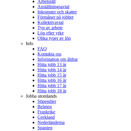
Arbetsrätt
Anställningsavtal
Inkomster och skatter
Förmåner på jobbet
Kollektivavtal
Typ av arbete
Lön efter yrke
Olika typer av lön
Info
FAQ
Kontakta oss
Information om åldrar
Hitta jobb 13 år
Hitta jobb 14 år
Hitta jobb 15 år
Hitta jobb 16 år
Hitta jobb 17 år
Hitta jobb 18 år
Jobba utomlands
Stipendier
Belgien
Frankrike
Grekland
Nederländerna
Spanien