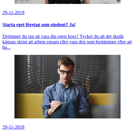
29-11-2018
Starta eget företag som student? Ja!
Drömmer du om att vara din egen boss? Tycker du att det skulle
kännas skönt att arbeta ensam eller vara den som bestämmer efter att
ha...
29-11-2018