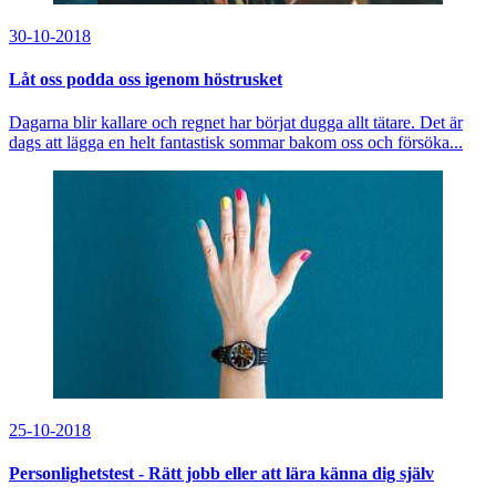
30-10-2018
Låt oss podda oss igenom höstrusket
Dagarna blir kallare och regnet har börjat dugga allt tätare. Det är
dags att lägga en helt fantastisk sommar bakom oss och försöka...
25-10-2018
Personlighetstest - Rätt jobb eller att lära känna dig själv