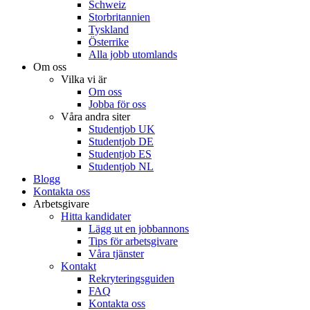
Schweiz
Storbritannien
Tyskland
Österrike
Alla jobb utomlands
Om oss
Vilka vi är
Om oss
Jobba för oss
Våra andra siter
Studentjob UK
Studentjob DE
Studentjob ES
Studentjob NL
Blogg
Kontakta oss
Arbetsgivare
Hitta kandidater
Lägg ut en jobbannons
Tips för arbetsgivare
Våra tjänster
Kontakt
Rekryteringsguiden
FAQ
Kontakta oss