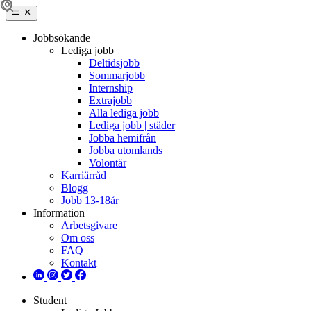
Jobbsökande
Lediga jobb
Deltidsjobb
Sommarjobb
Internship
Extrajobb
Alla lediga jobb
Lediga jobb | städer
Jobba hemifrån
Jobba utomlands
Volontär
Karriärråd
Blogg
Jobb 13-18år
Information
Arbetsgivare
Om oss
FAQ
Kontakt
Student