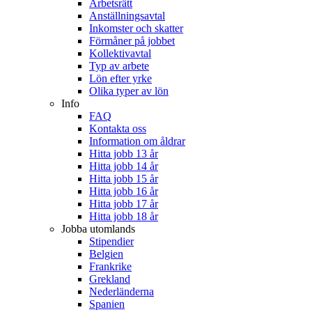
Arbetsrätt
Anställningsavtal
Inkomster och skatter
Förmåner på jobbet
Kollektivavtal
Typ av arbete
Lön efter yrke
Olika typer av lön
Info
FAQ
Kontakta oss
Information om åldrar
Hitta jobb 13 år
Hitta jobb 14 år
Hitta jobb 15 år
Hitta jobb 16 år
Hitta jobb 17 år
Hitta jobb 18 år
Jobba utomlands
Stipendier
Belgien
Frankrike
Grekland
Nederländerna
Spanien