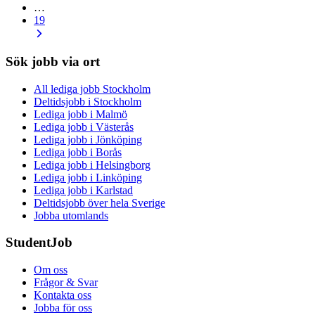
…
19
Sök jobb via ort
All lediga jobb Stockholm
Deltidsjobb i Stockholm
Lediga jobb i Malmö
Lediga jobb i Västerås
Lediga jobb i Jönköping
Lediga jobb i Borås
Lediga jobb i Helsingborg
Lediga jobb i Linköping
Lediga jobb i Karlstad
Deltidsjobb över hela Sverige
Jobba utomlands
StudentJob
Om oss
Frågor & Svar
Kontakta oss
Jobba för oss