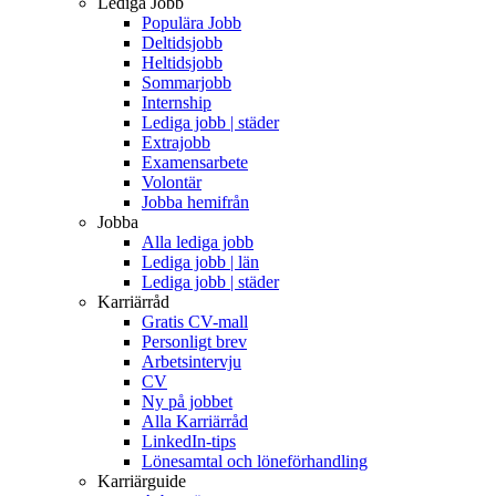
Lediga Jobb
Populära Jobb
Deltidsjobb
Heltidsjobb
Sommarjobb
Internship
Lediga jobb | städer
Extrajobb
Examensarbete
Volontär
Jobba hemifrån
Jobba
Alla lediga jobb
Lediga jobb | län
Lediga jobb | städer
Karriärråd
Gratis CV-mall
Personligt brev
Arbetsintervju
CV
Ny på jobbet
Alla Karriärråd
LinkedIn-tips
Lönesamtal och löneförhandling
Karriärguide