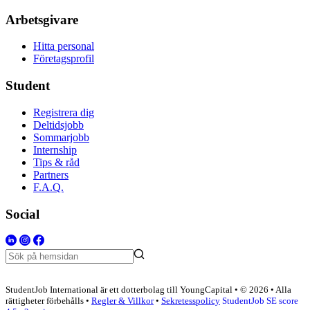
Arbetsgivare
Hitta personal
Företagsprofil
Student
Registrera dig
Deltidsjobb
Sommarjobb
Internship
Tips & råd
Partners
F.A.Q.
Social
StudentJob International är ett dotterbolag till YoungCapital • © 2026 • Alla
rättigheter förbehålls •
Regler & Villkor
•
Sekretesspolicy
StudentJob SE score