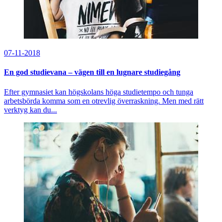
07-11-2018
En god studievana – vägen till en lugnare studiegång
Efter gymnasiet kan högskolans höga studietempo och tunga
arbetsbörda komma som en otrevlig överraskning. Men med rätt
verktyg kan du...