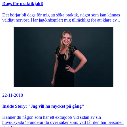
Dags för praktikjakt!
Det börjar bli dags för mig att söka praktik, något som kan kännas
väldigt nervöst. Har jag&nbsp;lärt mig tillräckligt för att klara av...
22-11-2018
Inside Story: "Jag vill ha mycket på gång"
Känner du någon som har ett extrajobb vid sidan av sin
huvudsyssla? Funderar du över saker som: vad får den här personen