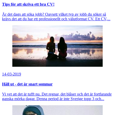
Tips för att skriva ett bra CV!
Är det dags att söka jobb? Oavsett vilket typ av jobb du söker så
krävs det att du har ett professionellt och välutformat CV. Ett CV,...
14-03-2019
Håll ut - det är snart sommar
Vi vet att det är tufft nu. Det regnar, det blåser och det är fortfarande
ganska mörka dagar. Denna period är inte Sverige topp 3 och...