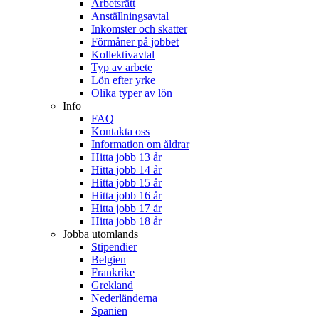
Arbetsrätt
Anställningsavtal
Inkomster och skatter
Förmåner på jobbet
Kollektivavtal
Typ av arbete
Lön efter yrke
Olika typer av lön
Info
FAQ
Kontakta oss
Information om åldrar
Hitta jobb 13 år
Hitta jobb 14 år
Hitta jobb 15 år
Hitta jobb 16 år
Hitta jobb 17 år
Hitta jobb 18 år
Jobba utomlands
Stipendier
Belgien
Frankrike
Grekland
Nederländerna
Spanien