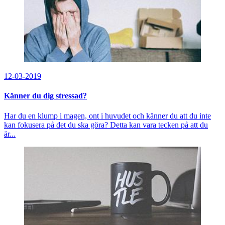
12-03-2019
Känner du dig stressad?
Har du en klump i magen, ont i huvudet och känner du att du inte
kan fokusera på det du ska göra? Detta kan vara tecken på att du
är...