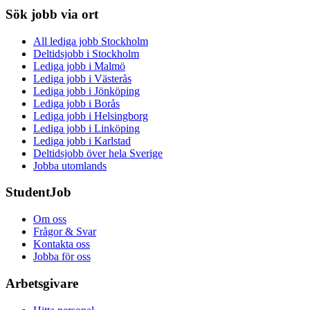
Sök jobb via ort
All lediga jobb Stockholm
Deltidsjobb i Stockholm
Lediga jobb i Malmö
Lediga jobb i Västerås
Lediga jobb i Jönköping
Lediga jobb i Borås
Lediga jobb i Helsingborg
Lediga jobb i Linköping
Lediga jobb i Karlstad
Deltidsjobb över hela Sverige
Jobba utomlands
StudentJob
Om oss
Frågor & Svar
Kontakta oss
Jobba för oss
Arbetsgivare