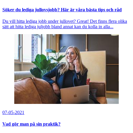
Söker du lediga jullovsjobb? Här är våra bästa tips och råd
Du vill hitta lediga jobb under jullovet? Great! Det finns flera olika
sätt att hitta lediga juljobb bland annat kan du kolla in alla...
07-05-2021
Vad gör man på sin praktik?