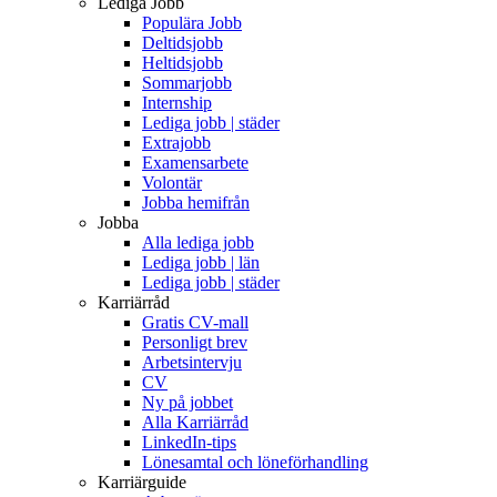
Lediga Jobb
Populära Jobb
Deltidsjobb
Heltidsjobb
Sommarjobb
Internship
Lediga jobb | städer
Extrajobb
Examensarbete
Volontär
Jobba hemifrån
Jobba
Alla lediga jobb
Lediga jobb | län
Lediga jobb | städer
Karriärråd
Gratis CV-mall
Personligt brev
Arbetsintervju
CV
Ny på jobbet
Alla Karriärråd
LinkedIn-tips
Lönesamtal och löneförhandling
Karriärguide