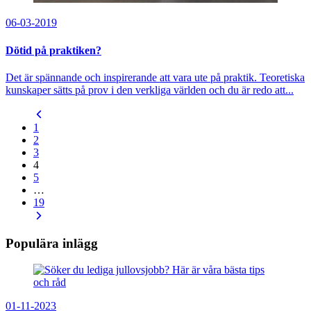
06-03-2019
Dötid på praktiken?
Det är spännande och inspirerande att vara ute på praktik. Teoretiska
kunskaper sätts på prov i den verkliga världen och du är redo att...
1
2
3
4
5
…
19
Populära inlägg
01-11-2023