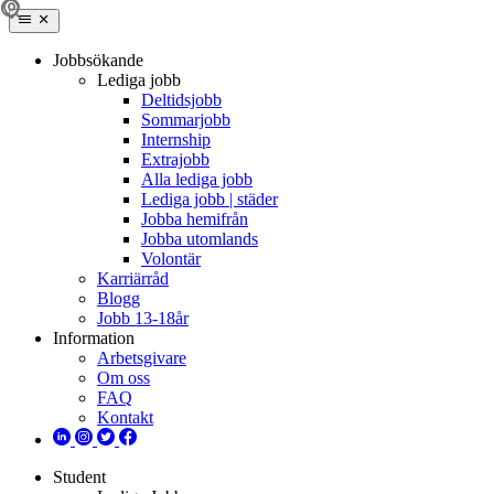
Jobbsökande
Lediga jobb
Deltidsjobb
Sommarjobb
Internship
Extrajobb
Alla lediga jobb
Lediga jobb | städer
Jobba hemifrån
Jobba utomlands
Volontär
Karriärråd
Blogg
Jobb 13-18år
Information
Arbetsgivare
Om oss
FAQ
Kontakt
Student