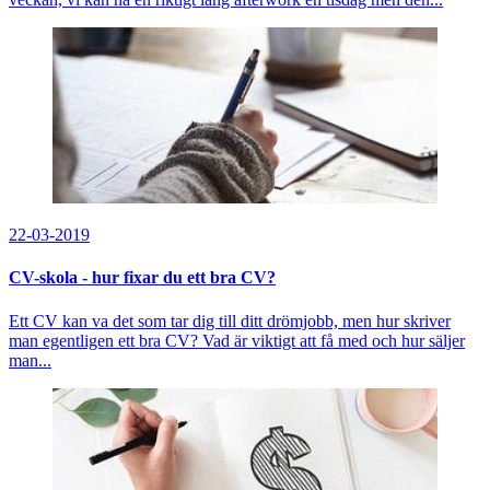
22-03-2019
CV-skola - hur fixar du ett bra CV?
Ett CV kan va det som tar dig till ditt drömjobb, men hur skriver
man egentligen ett bra CV? Vad är viktigt att få med och hur säljer
man...