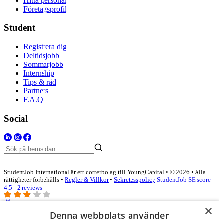
Hitta personal
Företagsprofil
Student
Registrera dig
Deltidsjobb
Sommarjobb
Internship
Tips & råd
Partners
F.A.Q.
Social
StudentJob International är ett dotterbolag till YoungCapital • © 2026 • Alla
rättigheter förbehålls •
Regler & Villkor
•
Sekretesspolicy
StudentJob SE score
4.5 - 2 reviews
×
Denna webbplats använder