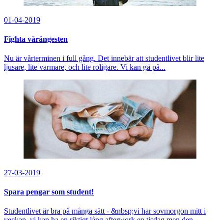
01-04-2019
Fighta vårångesten
Nu är vårterminen i full gång. Det innebär att studentlivet blir lite
ljusare, lite varmare, och lite roligare. Vi kan gå på...
27-03-2019
Spara pengar som student!
Studentlivet är bra på många sätt - &nbsp;vi har sovmorgon mitt i
veckan, vi kan ha en riktigt lång afterwork en tisdag men den...