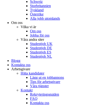
Schweiz
Storbritannien
Tyskland
Österrike
Alla jobb utomlands
Om oss
Vilka vi är
Om oss
Jobba för oss
Våra andra siter
Studentjob UK
Studentjob DE
Studentjob ES
Studentjob NL
Blogg
Kontakta oss
Arbetsgivare
Hitta kandidater
Lägg ut en jobbannons
Tips för arbetsgivare
Våra tjänster
Kontakt
Rekryteringsguiden
FAQ
Kontakta oss