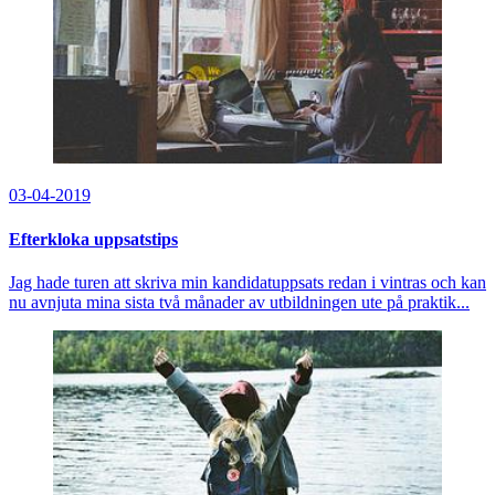
03-04-2019
Efterkloka uppsatstips
Jag hade turen att skriva min kandidatuppsats redan i vintras och kan
nu avnjuta mina sista två månader av utbildningen ute på praktik...