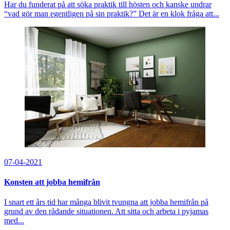
Har du funderat på att söka praktik till hösten och kanske undrar
“vad gör man egentligen på sin praktik?” Det är en klok fråga att...
07-04-2021
Konsten att jobba hemifrån
I snart ett års tid har många blivit tvungna att jobba hemifrån på
grund av den rådande situationen. Att sitta och arbeta i pyjamas
med...