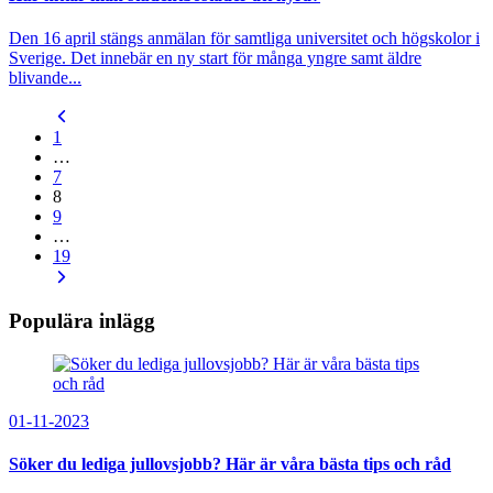
Den 16 april stängs anmälan för samtliga universitet och högskolor i
Sverige. Det innebär en ny start för många yngre samt äldre
blivande...
1
…
7
8
9
…
19
Populära inlägg
01-11-2023
Söker du lediga jullovsjobb? Här är våra bästa tips och råd