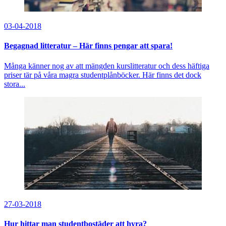
03-04-2018
Begagnad litteratur – Här finns pengar att spara!
Många känner nog av att mängden kurslitteratur och dess häftiga
priser tär på våra magra studentplånböcker. Här finns det dock
stora...
27-03-2018
Hur hittar man studentbostäder att hyra?