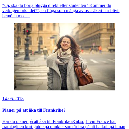
“Oj, ska du börja plugga direkt efter studenten? Kommer du
verkligen orka det?”, en fråga som många av oss säkert har blivit
bemötta med....
14-05-2018
Planer på att åka till Frankrike?
Har du planer på att åka till Frankrike?&nbsp;Livin France har
framtagit en kort guide på punkter som är bra på att ha koll på innan