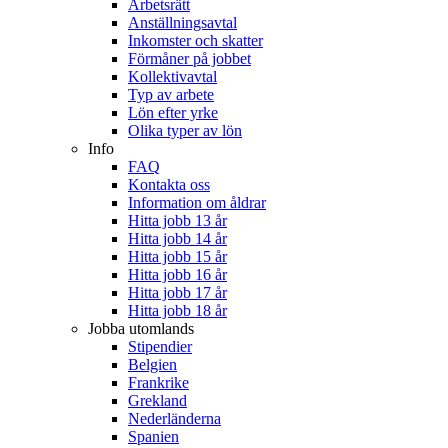
Arbetsrätt
Anställningsavtal
Inkomster och skatter
Förmåner på jobbet
Kollektivavtal
Typ av arbete
Lön efter yrke
Olika typer av lön
Info
FAQ
Kontakta oss
Information om åldrar
Hitta jobb 13 år
Hitta jobb 14 år
Hitta jobb 15 år
Hitta jobb 16 år
Hitta jobb 17 år
Hitta jobb 18 år
Jobba utomlands
Stipendier
Belgien
Frankrike
Grekland
Nederländerna
Spanien