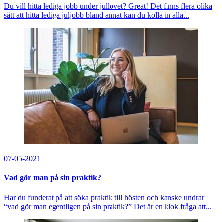
Du vill hitta lediga jobb under jullovet? Great! Det finns flera olika
sätt att hitta lediga juljobb bland annat kan du kolla in alla...
07-05-2021
Vad gör man på sin praktik?
Har du funderat på att söka praktik till hösten och kanske undrar
“vad gör man egentligen på sin praktik?” Det är en klok fråga att...