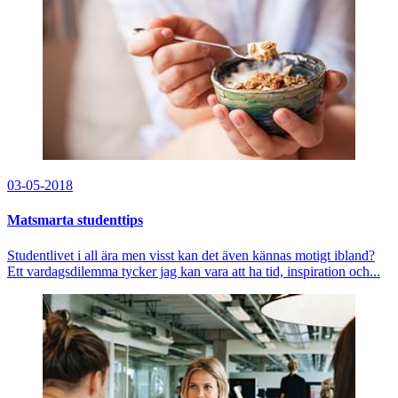
03-05-2018
Matsmarta studenttips
Studentlivet i all ära men visst kan det även kännas motigt ibland?
Ett vardagsdilemma tycker jag kan vara att ha tid, inspiration och...