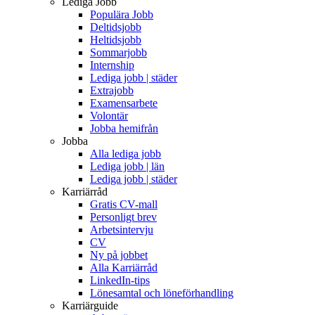
Lediga Jobb
Populära Jobb
Deltidsjobb
Heltidsjobb
Sommarjobb
Internship
Lediga jobb | städer
Extrajobb
Examensarbete
Volontär
Jobba hemifrån
Jobba
Alla lediga jobb
Lediga jobb | län
Lediga jobb | städer
Karriärråd
Gratis CV-mall
Personligt brev
Arbetsintervju
CV
Ny på jobbet
Alla Karriärråd
LinkedIn-tips
Lönesamtal och löneförhandling
Karriärguide