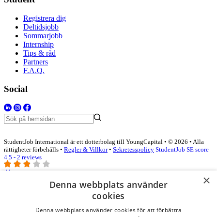
Registrera dig
Deltidsjobb
Sommarjobb
Internship
Tips & råd
Partners
F.A.Q.
Social
StudentJob International är ett dotterbolag till YoungCapital • © 2026 • Alla
rättigheter förbehålls •
Regler & Villkor
•
Sekretesspolicy
StudentJob SE score
4.5 - 2 reviews
×
Denna webbplats använder
Logga in som företag
cookies
Denna webbplats använder cookies för att förbättra
E-post
*