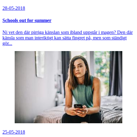
28-05-2018
Schools out for summer
Ni vet den där pirriga känslan som ibland uppstår i magen? Den där
känsla som man interiktigt kan sätta fingret på, men som ständigt
gör...
25-05-2018