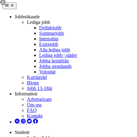
Jobbsökande
Lediga jobb
Deltidsjobb
Sommarjobb
Internship
Extrajobb
Alla lediga jobb
Lediga jobb | städer
Jobba hemifrån
Jobba utomlands
Volontär
Karriärråd
Blogg
Jobb 13-18år
Information
Arbetsgivare
Om oss
FAQ
Kontakt
Student