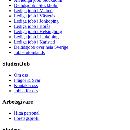
All lediga jobb Stockholm
Deltidsjobb i Stockholm
Lediga jobb i Malmö
Lediga jobb i Västerås
Lediga jobb i Jönköping
Lediga jobb i Borås
Lediga jobb i Helsingborg
Lediga jobb i Linköping
Lediga jobb i Karlstad
Deltidsjobb över hela Sverige
Jobba utomlands
StudentJob
Om oss
Frågor & Svar
Kontakta oss
Jobba för oss
Arbetsgivare
Hitta personal
Företagsprofil
Student