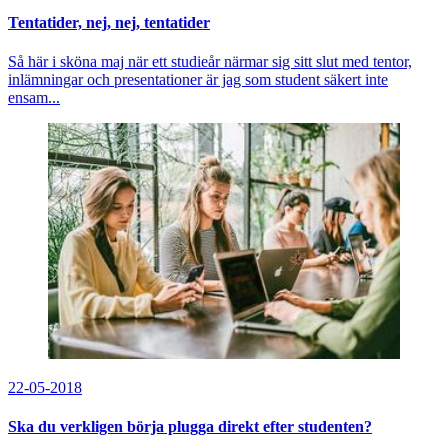
Tentatider, nej, nej, tentatider
Så här i sköna maj när ett studieår närmar sig sitt slut med tentor,
inlämningar och presentationer är jag som student säkert inte
ensam...
22-05-2018
Ska du verkligen börja plugga direkt efter studenten?