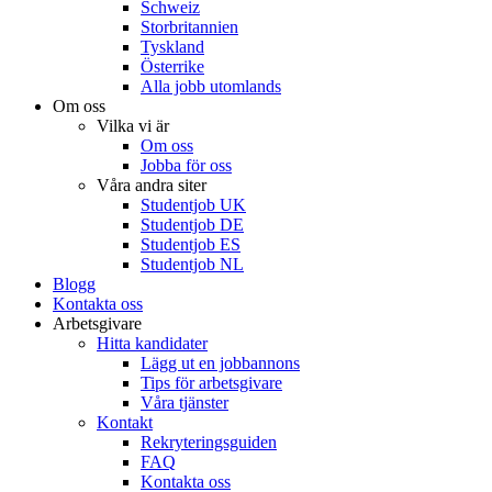
Schweiz
Storbritannien
Tyskland
Österrike
Alla jobb utomlands
Om oss
Vilka vi är
Om oss
Jobba för oss
Våra andra siter
Studentjob UK
Studentjob DE
Studentjob ES
Studentjob NL
Blogg
Kontakta oss
Arbetsgivare
Hitta kandidater
Lägg ut en jobbannons
Tips för arbetsgivare
Våra tjänster
Kontakt
Rekryteringsguiden
FAQ
Kontakta oss