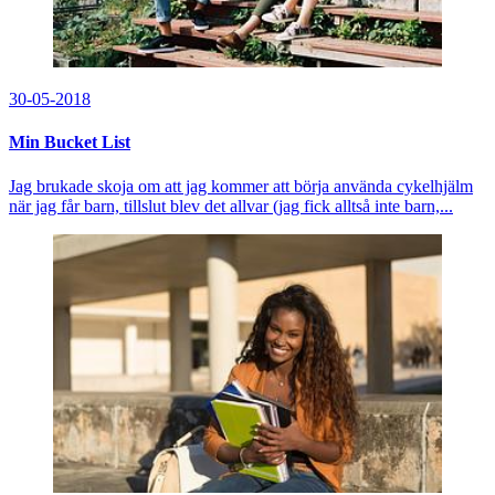
30-05-2018
Min Bucket List
Jag brukade skoja om att jag kommer att börja använda cykelhjälm
när jag får barn, tillslut blev det allvar (jag fick alltså inte barn,...