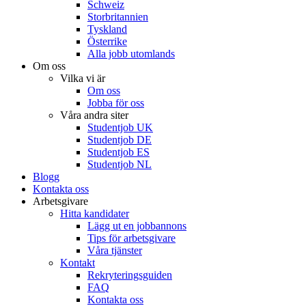
Schweiz
Storbritannien
Tyskland
Österrike
Alla jobb utomlands
Om oss
Vilka vi är
Om oss
Jobba för oss
Våra andra siter
Studentjob UK
Studentjob DE
Studentjob ES
Studentjob NL
Blogg
Kontakta oss
Arbetsgivare
Hitta kandidater
Lägg ut en jobbannons
Tips för arbetsgivare
Våra tjänster
Kontakt
Rekryteringsguiden
FAQ
Kontakta oss