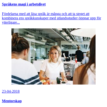
Språkens magi i arbetslivet
Fördelarna med att läsa språk är många och att ta steget att
kombinera ens språkkunskaper med utlandsstudier öppnar upp för
ytterligare...
23-04-2018
Mentorskap