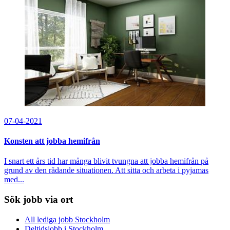
07-04-2021
Konsten att jobba hemifrån
I snart ett års tid har många blivit tvungna att jobba hemifrån på
grund av den rådande situationen. Att sitta och arbeta i pyjamas
med...
Sök jobb via ort
All lediga jobb Stockholm
Deltidsjobb i Stockholm