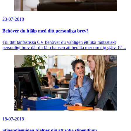
23-07-2018
Behöver du hjälp med ditt personliga brev?
Till ditt fantastiska CV behöver du vanligen ett lika fantastiskt
personligt brev där du får chansen att berätta mer om dig själv. På...
18-07-2018
Stipendieguiden hjälper dig att söka stipendium