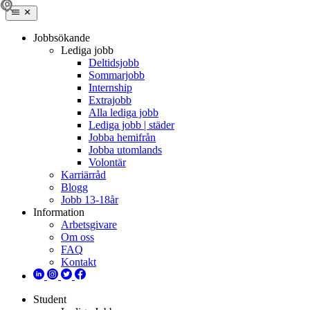
Jobbsökande
Lediga jobb
Deltidsjobb
Sommarjobb
Internship
Extrajobb
Alla lediga jobb
Lediga jobb | städer
Jobba hemifrån
Jobba utomlands
Volontär
Karriärråd
Blogg
Jobb 13-18år
Information
Arbetsgivare
Om oss
FAQ
Kontakt
Student