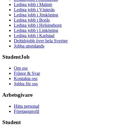
Lediga jobb i Malmö
Lediga jobb i Västerås
Lediga jobb i Jönköping
Lediga jobb i Borås
Lediga jobb i Helsingborg
Lediga jobb i Linköping
Lediga jobb i Karlstad
Deltidsjobb över hela Sverige
Jobba utomlands
StudentJob
Om oss
Frågor & Svar
Kontakta oss
Jobba för oss
Arbetsgivare
Hitta personal
Företagsprofil
Student