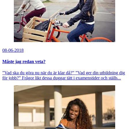
08-06-2018
Måste jag redan veta?
”Vad ska du göra nu när du är klar då?” ”Vad ger din utbildning dig
för jobb?” Frågor likt dessa duggar tätt i examenstider och ställs...