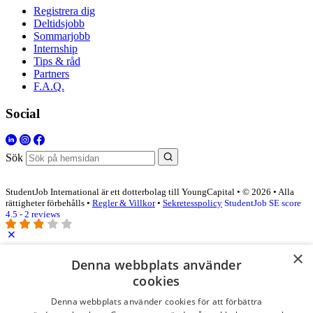
Registrera dig
Deltidsjobb
Sommarjobb
Internship
Tips & råd
Partners
F.A.Q.
Social
Sök
StudentJob International är ett dotterbolag till YoungCapital • © 2026 • Alla
rättigheter förbehålls •
Regler & Villkor
•
Sekretesspolicy
StudentJob SE score
4.5 - 2 reviews
×
Logga in som företag
Denna webbplats använder
cookies
E-post
*
Denna webbplats använder cookies för att förbättra