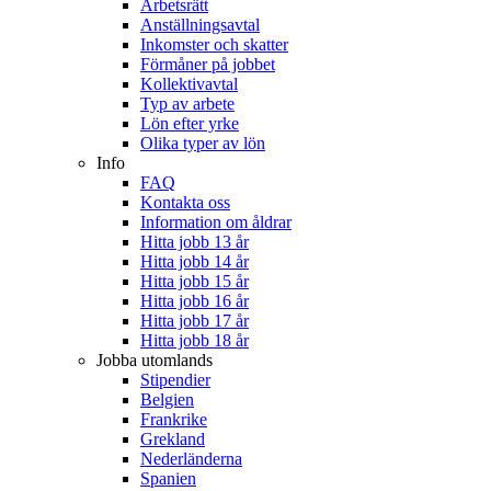
Arbetsrätt
Anställningsavtal
Inkomster och skatter
Förmåner på jobbet
Kollektivavtal
Typ av arbete
Lön efter yrke
Olika typer av lön
Info
FAQ
Kontakta oss
Information om åldrar
Hitta jobb 13 år
Hitta jobb 14 år
Hitta jobb 15 år
Hitta jobb 16 år
Hitta jobb 17 år
Hitta jobb 18 år
Jobba utomlands
Stipendier
Belgien
Frankrike
Grekland
Nederländerna
Spanien