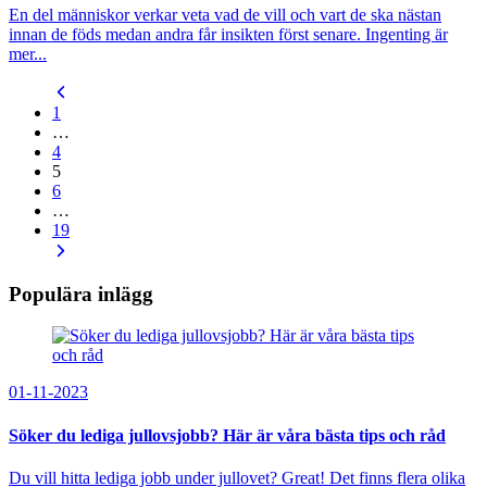
En del människor verkar veta vad de vill och vart de ska nästan
innan de föds medan andra får insikten först senare. Ingenting är
mer...
1
…
4
5
6
…
19
Populära inlägg
01-11-2023
Söker du lediga jullovsjobb? Här är våra bästa tips och råd
Du vill hitta lediga jobb under jullovet? Great! Det finns flera olika