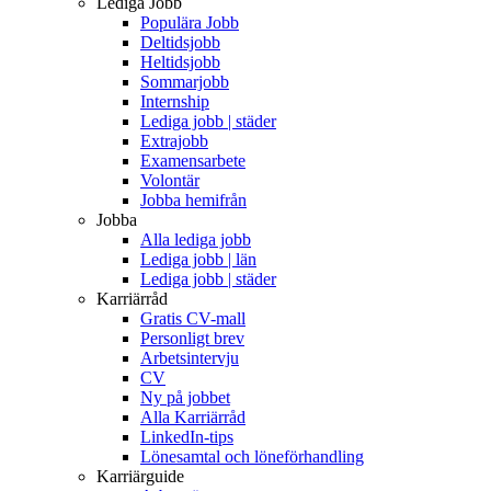
Lediga Jobb
Populära Jobb
Deltidsjobb
Heltidsjobb
Sommarjobb
Internship
Lediga jobb | städer
Extrajobb
Examensarbete
Volontär
Jobba hemifrån
Jobba
Alla lediga jobb
Lediga jobb | län
Lediga jobb | städer
Karriärråd
Gratis CV-mall
Personligt brev
Arbetsintervju
CV
Ny på jobbet
Alla Karriärråd
LinkedIn-tips
Lönesamtal och löneförhandling
Karriärguide