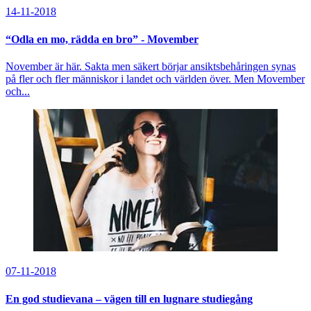
14-11-2018
“Odla en mo, rädda en bro” - Movember
November är här. Sakta men säkert börjar ansiktsbehåringen synas
på fler och fler människor i landet och världen över. Men Movember
och...
07-11-2018
En god studievana – vägen till en lugnare studiegång