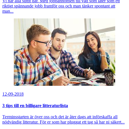
Vi har alla suttit där. Med jobbannonsen till vad som låter som ett
riktigt spännande jobb framför oss och man tänker spontant att
man...
12-09-2018
3 tips till en billigare litteraturlista
Terminsstarten är över oss och det är åter dags att införskaffa all
nödvändig litteratur. För er som har pluggat ett tag så har ni säkert...