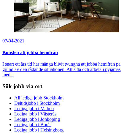
07-04-2021
Konsten att jobba hemifrån
I snart ett års tid har många blivit tvungna att jobba hemifrån på
grund av den rådande situationen. Att sitta och arbeta i pyjamas
med...
Sök jobb via ort
All lediga jobb Stockholm
Deltidsjobb i Stockholm
Lediga jobb i Malmö
Lediga jobb i Västerås
Lediga jobb i Jönköping
Lediga jobb i Borås
Lediga jobb i Helsingborg