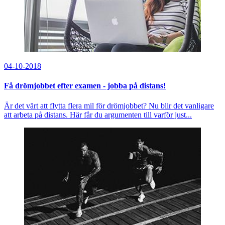
04-10-2018
Få drömjobbet efter examen - jobba på distans!
Är det värt att flytta flera mil för drömjobbet? Nu blir det vanligare
att arbeta på distans. Här får du argumenten till varför just...