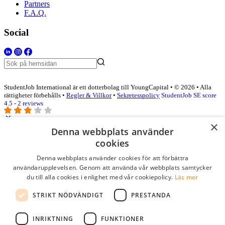
Partners
F.A.Q.
Social
StudentJob International är ett dotterbolag till YoungCapital • © 2026 • Alla
rättigheter förbehålls •
Regler & Villkor
•
Sekretesspolicy
StudentJob SE score
4.5 - 2 reviews
×
Denna webbplats använder
Logga in som företag
cookies
Denna webbplats använder cookies för att förbättra
E-post
*
användarupplevelsen. Genom att använda vår webbplats samtycker
du till alla cookies i enlighet med vår cookiepolicy.
Läs mer
Lösenord
STRIKT NÖDVÄNDIGT
PRESTANDA
kom ihåg mig
glömt ditt lösenord?
logga in
INRIKTNING
FUNKTIONER