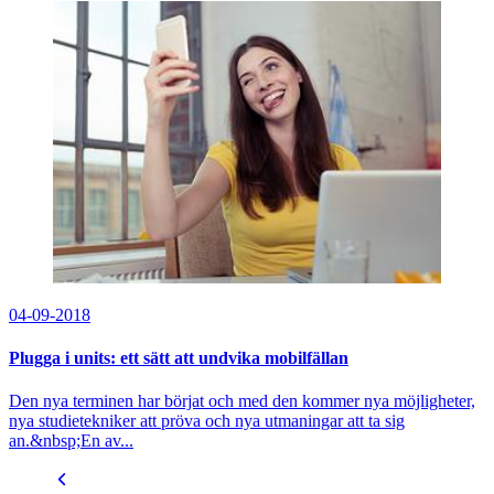
04-09-2018
Plugga i units: ett sätt att undvika mobilfällan
Den nya terminen har börjat och med den kommer nya möjligheter,
nya studietekniker att pröva och nya utmaningar att ta sig
an.&nbsp;En av...