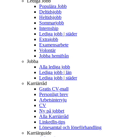
Lediga Jobb
Populära Jobb
Deltidsjobb
Heltidsjobb
Sommarjobb
Internship
Lediga jobb | städer
Extrajobb
Examensarbete
Volontär
Jobba hemifrån
Jobba
Alla lediga jobb
Lediga jobb | län
Lediga jobb | städer
Karriärråd
Gratis CV-mall
Personligt brev
Arbetsintervju
CV
Ny på jobbet
Alla Karriärråd
LinkedIn-tips
Lönesamtal och löneförhandling
Karriärguide