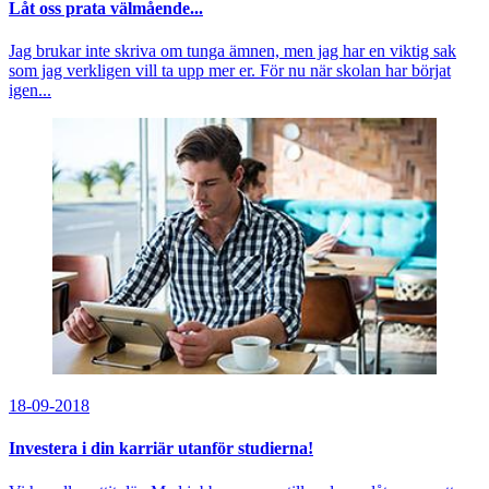
Låt oss prata välmående...
Jag brukar inte skriva om tunga ämnen, men jag har en viktig sak
som jag verkligen vill ta upp mer er. För nu när skolan har börjat
igen...
18-09-2018
Investera i din karriär utanför studierna!