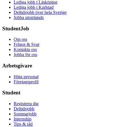
Lediga jobb i Linköping
Lediga jobb i Karlstad
Deltidsjobb över hela Sverige
Jobba utomlands
StudentJob
Om oss
Frågor & Svar
Kontakta oss
Jobba för oss
Arbetsgivare
Hitta personal
Företagsprofil
Student
Registrera dig
Deltidsjobb
Sommarjobb
Internship
Tips & råd