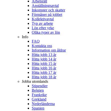
Arbetsrätt
Anställningsavtal
Inkomster och skatter
Förmåner på jobbet
Kollektivavtal
Typ av arbete
Lön efter yrke
Olika typer av lön
Info
FAQ
Kontakta oss
Information om åldrar
Hitta jobb 13 år
Hitta jobb 14 år
Hitta jobb 15 år
Hitta jobb 16 år
Hitta jobb 17 år
Hitta jobb 18 år
Jobba utomlands
Stipendier
Belgien
Frankrike
Grekland
Nederländerna
Spanien