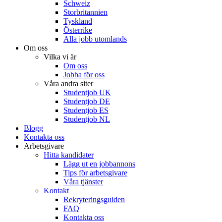
Schweiz
Storbritannien
Tyskland
Österrike
Alla jobb utomlands
Om oss
Vilka vi är
Om oss
Jobba för oss
Våra andra siter
Studentjob UK
Studentjob DE
Studentjob ES
Studentjob NL
Blogg
Kontakta oss
Arbetsgivare
Hitta kandidater
Lägg ut en jobbannons
Tips för arbetsgivare
Våra tjänster
Kontakt
Rekryteringsguiden
FAQ
Kontakta oss