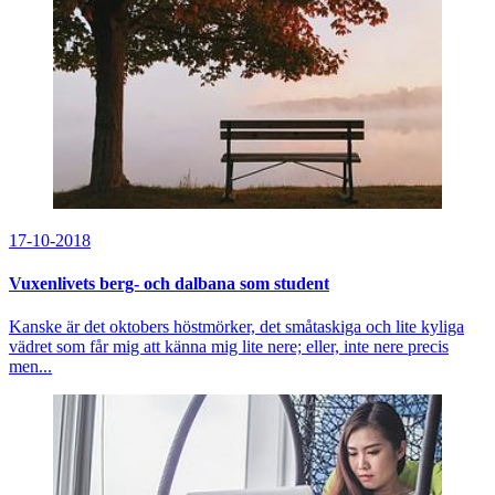
17-10-2018
Vuxenlivets berg- och dalbana som student
Kanske är det oktobers höstmörker, det småtaskiga och lite kyliga
vädret som får mig att känna mig lite nere; eller, inte nere precis
men...