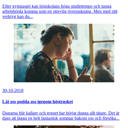
Efter gymnasiet kan högskolans höga studietempo och tunga
arbetsbörda komma som en otrevlig överraskning. Men med rätt
verktyg kan du...
30-10-2018
Låt oss podda oss igenom höstrusket
Dagarna blir kallare och regnet har börjat dugga allt tätare. Det är
dags att lägga en helt fantastisk sommar bakom oss och försöka...