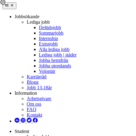
Jobbsökande
Lediga jobb
Deltidsjobb
Sommarjobb
Internship
Extrajobb
Alla lediga jobb
Lediga jobb | städer
Jobba hemifrån
Jobba utomlands
Volontär
Karriärråd
Blogg
Jobb 13-18år
Information
Arbetsgivare
Om oss
FAQ
Kontakt
Student