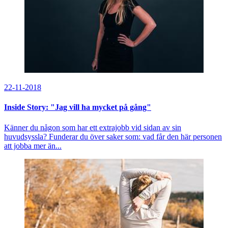
22-11-2018
Inside Story: "Jag vill ha mycket på gång"
Känner du någon som har ett extrajobb vid sidan av sin
huvudsyssla? Funderar du över saker som: vad får den här personen
att jobba mer än...